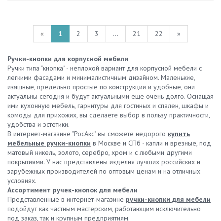
«
1
2
3
...
21
22
»
Ручки-кнопки для корпусной мебели
Ручки типа "кнопка" - неплохой вариант для корпусной мебели с
легкими фасадами и минималистичным дизайном. Маленькие,
изящные, предельно простые по конструкции и удобные, они
актуальны сегодня и будут актуальными еще очень долго. Оснащая
ими кухонную мебель, гарнитуры для гостиных и спален, шкафы и
комоды для прихожих, вы сделаете выбор в пользу практичности,
удобства и эстетики.
В интернет-магазине "РосАкс" вы сможете недорого
купить
мебельные ручки-кнопки
в Москве и СПб - капли и врезные, под
матовый никель, золото, серебро, хром и с любыми другими
покрытиями. У нас представлены изделия лучших российских и
зарубежных производителей по оптовым ценам и на отличных
условиях.
Ассортимент ручек-кнопок для мебели
Представленные в интернет-магазине
ручки-кнопки для мебели
подойдут как частным мастерским, работающим исключительно
под заказ, так и крупным предприятиям.